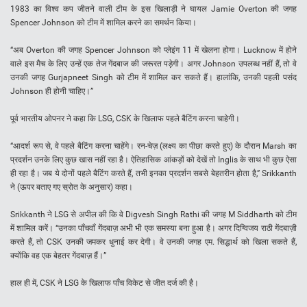
1983 का विश्व कप जीतने वाली टीम के इस खिलाड़ी ने घायल Jamie Overton की जगह
Spencer Johnson को टीम में शामिल करने का समर्थन किया।
“अब Overton की जगह Spencer Johnson को प्लेइंग 11 में खेलना होगा। Lucknow में होने
वाले इस मैच के लिए उन्हें एक तेज गेंदबाज की जरूरत पड़ेगी। अगर Johnson उपलब्ध नहीं हैं, तो वे
उनकी जगह Gurjapneet Singh को टीम में शामिल कर सकते हैं। हालांकि, उनकी पहली पसंद
Johnson ही होनी चाहिए।”
पूर्व भारतीय ओपनर ने कहा कि LSG, CSK के खिलाफ पहले बैटिंग करना चाहेगी।
“आदर्श रूप से, वे पहले बैटिंग करना चाहेंगे। रन-चेज़ (लक्ष्य का पीछा करते हुए) के दौरान Marsh का
प्रदर्शन उनके लिए कुछ खास नहीं रहा है। ऐतिहासिक आंकड़ों को देखें तो Inglis के साथ भी कुछ ऐसा
ही रहा है। जब ये दोनों पहले बैटिंग करते हैं, तभी इनका प्रदर्शन सबसे बेहतरीन होता है,” Srikkanth
ने (ऊपर बताए गए स्रोत के अनुसार) कहा।
Srikkanth ने LSG से अपील की कि वे Digvesh Singh Rathi की जगह M Siddharth को टीम
में शामिल करें। “उनका पाँचवाँ गेंदबाज़ अभी भी एक समस्या बना हुआ है। अगर दिग्विजय राठी गेंदबाज़ी
करते हैं, तो CSK उनकी जमकर धुनाई कर देगी। वे उनकी जगह एम. सिद्धार्थ को खिला सकते हैं,
क्योंकि वह एक बेहतर गेंदबाज़ हैं।”
हाल ही में, CSK ने LSG के खिलाफ पाँच विकेट से जीत दर्ज की है।