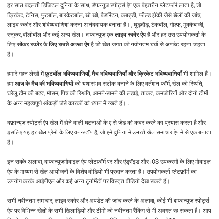
हर साल बदलती डिजिटल दुनिया के साथ, डैफन्यूज स्पोर्ट्स ऐप एक बेहतरीन प्लेटफॉर्म लाता है, जो
क्रिकेट, टेनिस, फुटबॉल, बास्केटबॉल, खो खो, बैडमिंटन, कबड्डी, फील्ड हॉकी जैसे खेलों की जांच,
लाइव स्कोर और भविष्यवाणियां करना आनंददायक बनाता है। , घुड़दौड़, टेकबॉल, गोल्फ, मुक्केबाजी,
स्नूकर, वॉलीबॉल और कई अन्य खेल। दाफान्यूज़ एक
लाइव स्कोर ऐप
है और हर उस उपयोगकर्ता के
लिए
सॉकर स्कोर के लिए सबसे अच्छा ऐप
है जो खेल जगत की नवीनतम चर्चा से अपडेट रहना चाहता
है।
हमारे गहन लेखों में
फ़ुटबॉल भविष्यवाणियाँ, मैच भविष्यवाणियाँ और क्रिकेट भविष्यवाणियाँ
भी शामिल हैं।
हम
आज के मैच की भविष्यवाणियों
को यथासंभव सटीक बनाने के लिए वर्तमान फॉर्म, खेल की स्थिति,
घरेलू टीम की बढ़त, मौसम, पिच की स्थिति, आमने-सामने की लड़ाई, ताकत, कमजोरियों और दोनों टीमों
के अन्य महत्वपूर्ण आंकड़ों जैसे कारकों को ध्यान में रखते हैं। .
दफ़ान्यूज़ स्पोर्ट्स ऐप खेल में होने वाली घटनाओं के ए से ज़ेड को कवर करने का प्रयास करता है और
इसलिए यह हर खेल प्रेमी के लिए वन-स्टॉप है, जो हमें दुनिया में उभरते खेल समाचार ऐप में से एक बनाता
है।
इन सबके अलावा, दाफान्यूज़मोबाइल ऐप प्लेटफ़ॉर्म पर और एंड्रॉइड और iOS उपकरणों के लिए मोबाइल
ऐप के माध्यम से खेल आयोजनों के विशेष वीडियो भी प्रदान करता है। उपयोगकर्ता प्लेटफ़ॉर्म का
उपयोग करके आईपीएल और कई अन्य टूर्नामेंटों पर विस्तृत वीडियो देख सकते हैं।
सभी नवीनतम समाचार, लाइव स्कोर और अपडेट की जांच करने के अलावा, कोई भी दाफान्यूज़ स्पोर्ट्स
ऐप पर विभिन्न खेलों के सभी खिलाड़ियों और टीमों की नवीनतम रैंकिंग से भी अवगत रह सकता है। आप