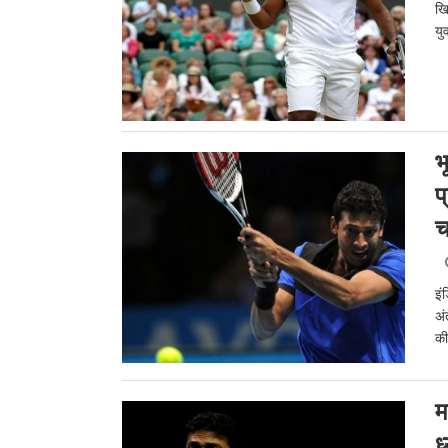
खि
यु
भ
प
च
इं
अं
की
म
ध