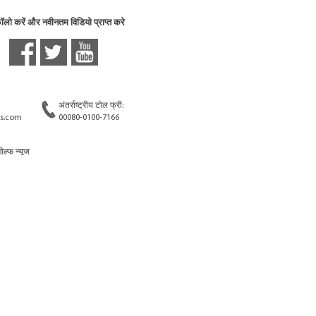
फॉलो करें और नवीनतम विडियो प्राप्त करे
अंतर्राष्ट्रीय टोल फ्री:
s.com
00080-0100-7166
गोल्फ न्यूज
ोल्फ रैंकिंग्स
गोल्फ लाइव स्कोर
ोक्सिंग न्यूज़
बोक्सिंग कार्यक्रम
ोक्सिंग वर्ल्ड रैंकिंग्स
ुश्ती न्यूज
ोर्स रेसिंग न्यूज