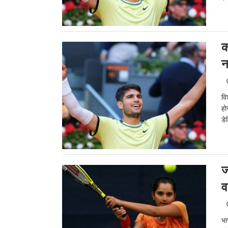
क
न
वि
हो
डे
ज
व
भा