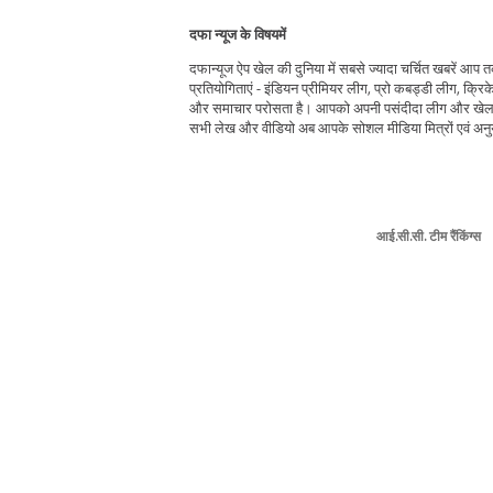
दफा न्यूज के विषयमें
दफान्यूज ऐप खेल की दुनिया में सबसे ज्यादा चर्चित खबरें आप
प्रतियोगिताएं - इंडियन प्रीमियर लीग, प्रो कबड्डी लीग, क्रिक
और समाचार परोसता है। आपको अपनी पसंदीदा लीग और खेल चु
सभी लेख और वीडियो अब आपके सोशल मीडिया मित्रों एवं अनुया
आई.सी.सी. टीम रैंकिंग्स
आई.सी.सी. बल्लेबाज
रैंकिंग्स
आई.सी.सी. गेंदबाज रैंकिंग्
टी20 बल्लेबाज रैंकिंग्स
टी20 गेंदबाज रैंकिंग्स
टेस्ट बल्लेबाज रैंकिंग्स
टेस्ट गेंदबाज रैंकिंग्स
लाइव स्कोर
कार्यक्रम