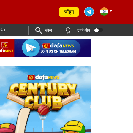
जॉइन
खेल
खोज
डार्क थीम
ाद अजिंक्य रहाणे ने IPL 2017 में बेन स्टोक्स से मिली ज़िंदगी की अहम सलाह को याद किया