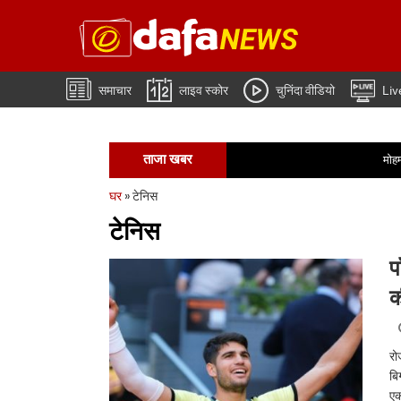
समाचार
लाइव स्कोर
चुनिंदा वीडियो
Liv
ताजा खबर
मोहम्मद कैफ का कहना है 
घर
»
टेनिस
टेनिस
प
क
रो
बि
एक