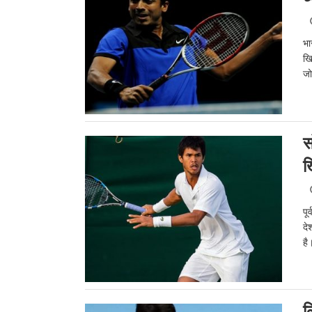
भा
खि
जो
स
ख
पू
दे
है
ल