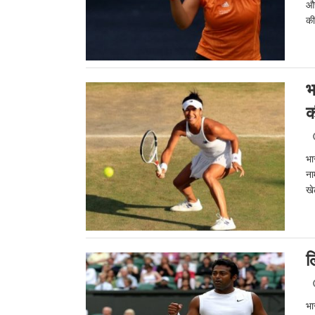
और
की
भ
क
भा
ना
खे
ल
भा