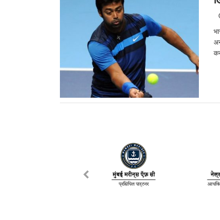
भा
अन
कर