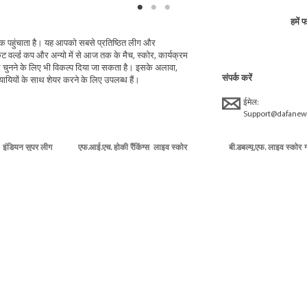
हमें 
 तक पहुंचाता है। यह आपको सबसे प्रतिष्ठित लीग और
ेट वर्ल्ड कप और अन्यो में से आज तक के मैच, स्कोर, कार्यक्रम
नने के लिए भी विकल्प दिया जा सकता है। इसके अलावा,
संपर्क करें
यियों के साथ शेयर करने के लिए उपलब्ध हैं।
ईमेल:
Support@dafanew
इंडियन सुपर लीग
एफ.आई.एच. होकी रैंकिंग्स
लाइव स्कोर
बी.डबल्यू.एफ. लाइव स्कोर
लाइव स्कोर
लाइव हॉकी स्कोर
कार्यक्रम
बी.डबल्यू.एफ. वर्ल्ड रैंकिंग्स
ग
कार्यक्रम
कार्यक्रम
टेनिस वर्ल्ड ए.टी.पी. रैंकिंग्स
टूर्नामेंट कार्यक्रम
स
टेनिस वर्ल्ड ए.टी.पी.
ब
डब्ल्यू.टी.ए. रैंकिंग्स
यू.एस. ओपन
ब
विंबलडन कार्यक्रम
क
ह
© 2026 सर्वाधिकार सुरक्षित