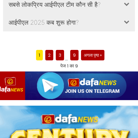
डिजिटल प्लेटफॉर्म्स और Dafabet ऐप पर लाइव स्ट्रीमिंग उपलब्ध है।
सबसे लोकप्रिय आईपीएल टीम कौन सी है?
मुंबई इंडियंस और चेन्नई सुपर किंग्स।
आईपीएल 2025 कब शुरू होगा?
आईपीएल 2025
का संभावित समय 14 मार्च 2025 है।
1
2
3
9
अगला पृष्ठ »
…
पेज 1 का 9