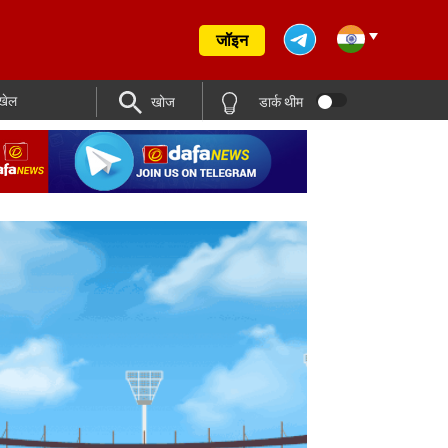
जॉइन
खेल
खोज
डार्क थीम
रिटायरमेंट के बाद अजिंक्य रहाणे ने IPL 2017 में बेन स्टोक्स से मिली ज़िंदगी की अहम सलाह को याद 