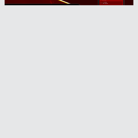
సంబంధిత పోస్ట్లు
घंटी बजाएं: यह सुशील के छोड़ने का समय है
September 26, 2019